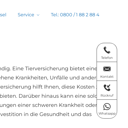
sel
Service
Tel.: 0800 / 1 88 2 88 4
Telefon
ndig. Eine Tierversicherung bietet einen
ehene Krank­hei­ten, Unfälle und andere
Kontakt
rsicherung hilft Ihnen, diese Kosten zu
ieten. Darüber hinaus kann eine solche
Rückruf
rkungen einer schweren Krankheit oder
nvestition in die Gesundheit und das
Whatsapp