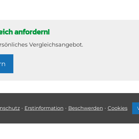
ich anfordern!
ersönliches Vergleichsangebot.
rn
·
·
·
nschutz
Erstinformation
Beschwerden
Cookies