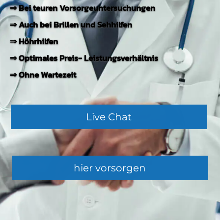
⇒ Bei teuren Vorsorgeuntersuchungen
Jetzt KFZ-Vergleich anfordern
⇒ Auch bei Brillen und Sehhilfen
⇒ Höhrhilfen
⇒ Optimales Preis- Leistungsverhältnis
hier geht es zum lächeln
hier ver­gleichen
⇒ Ohne Wartezeit
Live Chat
hier vorsorgen