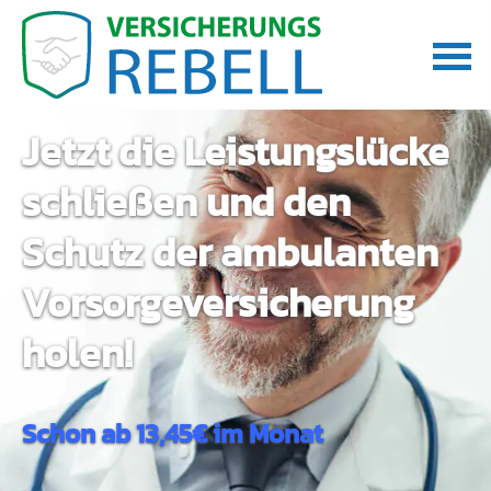
Jetzt die Leistungslücke
schließen und den
Schutz der ambulanten
Vorsorgeversicherung
holen!
Schon ab 13,45€ im Monat