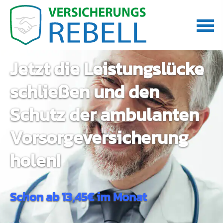
Jetzt die Leistungslücke
schließen und den
Schutz der ambulanten
Vorsorgeversicherung
holen!
Schon ab 13,45€ im Monat