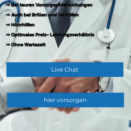
⇒ Bei teuren Vorsorgeuntersuchungen
Jetzt KFZ-Vergleich anfordern
⇒ Auch bei Brillen und Sehhilfen
⇒ Höhrhilfen
⇒ Optimales Preis- Leistungsverhältnis
hier geht es zum lächeln
hier ver­gleichen
⇒ Ohne Wartezeit
Live Chat
hier vorsorgen