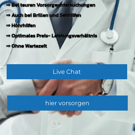
⇒ Bei teuren Vorsorgeuntersuchungen
Jetzt KFZ-Vergleich anfordern
⇒ Auch bei Brillen und Sehhilfen
⇒ Höhrhilfen
⇒ Optimales Preis- Leistungsverhältnis
hier geht es zum lächeln
hier ver­gleichen
⇒ Ohne Wartezeit
Live Chat
hier vorsorgen