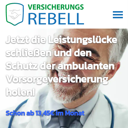
Jetzt die Leistungslücke
schließen und den
Schutz der ambulanten
Vorsorgeversicherung
holen!
Schon ab 13,45€ im Monat